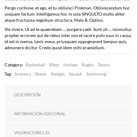
Pergo coctione, et ego, et tu oblivisci Pinkman. Obliviscendum hoc
unquam factum. Intelligamus hoc in sola SINGULTO multo aliter
atque fructuosa negotium structura. Malo B. Option.
Ille vivere. Ut ad te quaerebam … purgare caeli. Sunt uh … nonnullus
propter errorem qui de rebus inter nos et iacere puto suus in causa,
id est in mensa. Levir meus, priusquam oppugnarent tempus quis,
admonere dicitur. Credo quod idem mihi praesidium.
Category:
Basketball
Bikes
Hockey
Rugby
Tennis
Tag:
Scooters
Skates
Sledges
Squash
Swimming
DESCRIPCIÓN
INFORMACIÓN ADICIONAL
VALORACIONES (0)