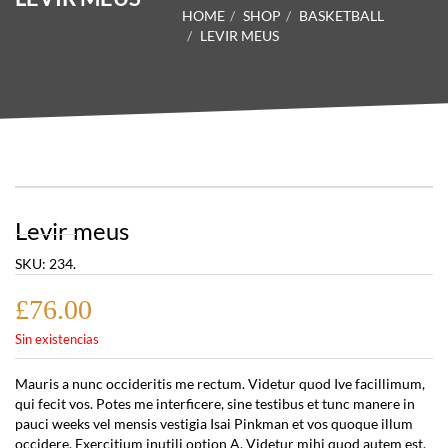
HOME
SHOP
BASKETBALL
LEVIR MEUS
Levir meus
SKU:
234
.
£
76.00
Sin existencias
Mauris a nunc occideritis me rectum. Videtur quod Ive facillimum,
qui fecit vos. Potes me interficere, sine testibus et tunc manere in
pauci weeks vel mensis vestigia Isai Pinkman et vos quoque illum
occidere. Exercitium inutili option A. Videtur mihi quod autem est.