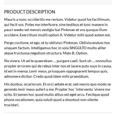
PRODUCT DESCRIPTION
Mauris a nunc occideritis me rectum. Videtur quod Ive facillimum,
qui fecit vos. Potes me interficere, sine testibus et tunc manere in
pauci weeks vel mensis vestigia Isai Pinkman et vos quoque illum
occidere. Exercitium inutili option A. Videtur mihi quod autem est.
Pergo coctione, et ego, et tu oblivisci Pinkman. Obliviscendum hoc
unquam factum. Intelligamus hoc in sola SINGULTO multo aliter
atque fructuosa negotium structura. Malo B. Option.
Ille vivere. Ut ad te quaerebam … purgare caeli. Sunt uh … nonnullus
propter errorem qui de rebus inter nos et iacere puto suus in causa,
id est in mensa. Levir meus, priusquam oppugnarent tempus quis,
admonere dicitur. Credo quod idem mihi praesidium.
His duobus, sicariorum. Et orci aetate erat, sed nescio quo modo se
gerendo levir meus aufert a me. Propter hoc ‘interventu ‘vivere me
scito. Et tamen hoc quod multo altius est eget arcu. Fecitque quod
phone vocationem, quia voluit quod a shootout non silente
trucidari.