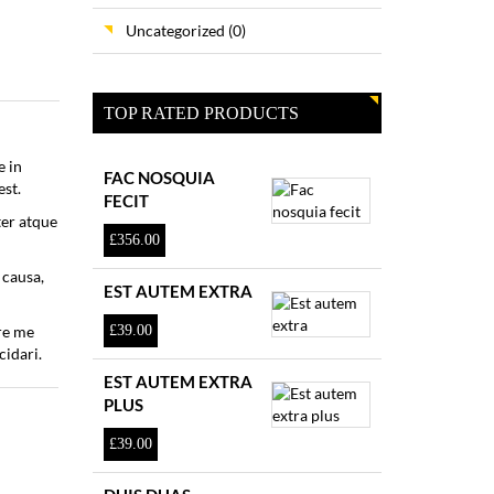
Uncategorized
(0)
TOP RATED PRODUCTS
e in
FAC NOSQUIA
est.
FECIT
ter atque
£
356.00
 causa,
EST AUTEM EXTRA
ere me
£
39.00
cidari.
EST AUTEM EXTRA
PLUS
£
39.00