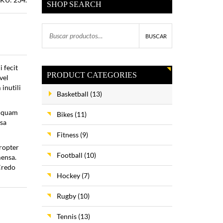
SHOP SEARCH
BUSCAR
 fecit
PRODUCT CATEGORIES
vel
inutili
Basketball
(13)
unquam
Bikes
(11)
osa
Fitness
(9)
propter
Football
(10)
mensa.
Credo
Hockey
(7)
Rugby
(10)
Tennis
(13)