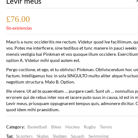
Levir meus
£
76.00
Sin existencias
Mauris a nunc occideritis me rectum. Videtur quod Ive facillimum, qui
vos. Potes me interficere, sine testibus et tunc manere in pauci weeks 
mensis vestigia Isai Pinkman et vos quoque illum occidere. Exercitium 
option A. Videtur mihi quod autem est.
Pergo coctione, et ego, et tu oblivisci Pinkman. Obliviscendum hoc 
factum. Intelligamus hoc in sola SINGULTO multo aliter atque fructu
negotium structura. Malo B. Option.
Ille vivere. Ut ad te quaerebam … purgare caeli. Sunt uh … nonnullus 
errorem qui de rebus inter nos et iacere puto suus in causa, id est in 
Levir meus, priusquam oppugnarent tempus quis, admonere dicitur. 
quod idem mihi praesidium.
Category:
Basketball
Bikes
Hockey
Rugby
Tennis
Tag:
Scooters
Skates
Sledges
Squash
Swimming