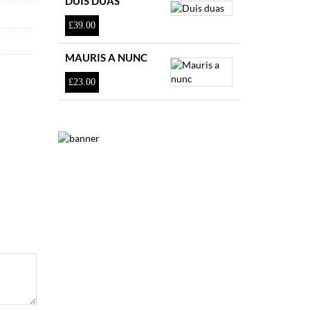
DUIS DUAS
£
39.00
MAURIS A NUNC
£
23.00