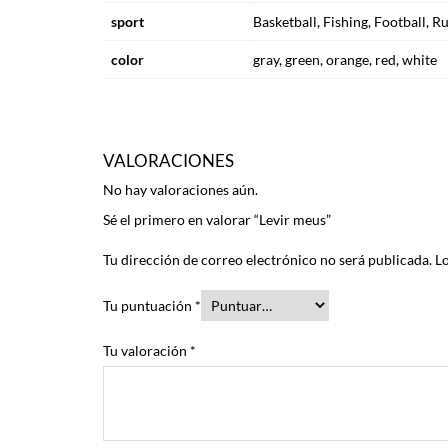
sport
Basketball, Fishing, Football, R
color
gray, green, orange, red, white
VALORACIONES
No hay valoraciones aún.
Sé el primero en valorar “Levir meus”
Tu dirección de correo electrónico no será publicada.
L
Tu puntuación
*
Tu valoración
*