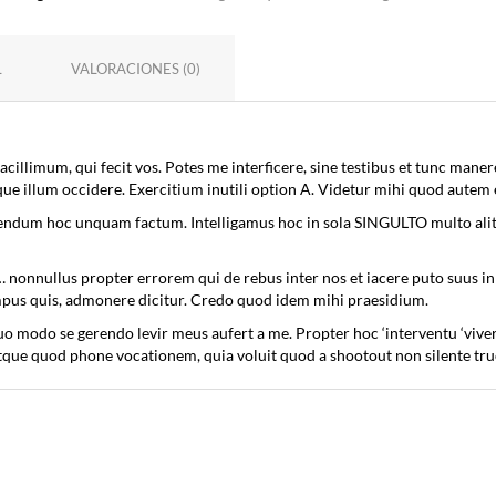
L
VALORACIONES (0)
cillimum, qui fecit vos. Potes me interficere, sine testibus et tunc maner
ue illum occidere. Exercitium inutili option A. Videtur mihi quod autem 
iscendum hoc unquam factum. Intelligamus hoc in sola SINGULTO multo ali
 … nonnullus propter errorem qui de rebus inter nos et iacere puto suus in
mpus quis, admonere dicitur. Credo quod idem mihi praesidium.
quo modo se gerendo levir meus aufert a me. Propter hoc ‘interventu ‘viv
itque quod phone vocationem, quia voluit quod a shootout non silente tru