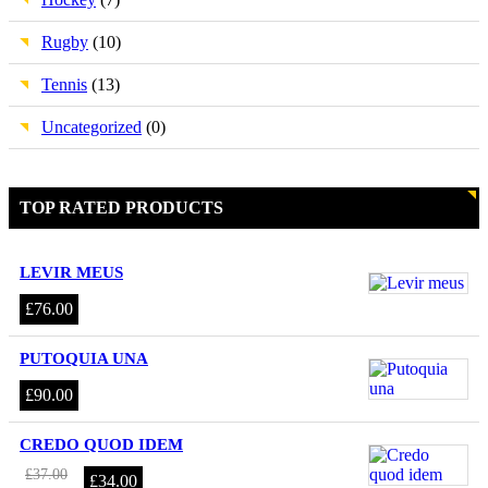
Rugby
(10)
Tennis
(13)
Uncategorized
(0)
TOP RATED PRODUCTS
LEVIR MEUS
£
76.00
PUTOQUIA UNA
£
90.00
CREDO QUOD IDEM
El
El
£
37.00
£
34.00
precio
precio