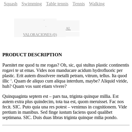
Squash
Swimming
Table tennis
Tennis
Walking
DESCRIPCIÓN
INFORMACIÓN ADICIONAL
VALORACIONES (0)
PRODUCT DESCRIPTION
Paenitet me quod tu me rogas? Oh, sic, qui stultus plastic continentis
rogavi te ut emas. Vides non manducare acidum hydrofluoric per
plastic. Erit autem dissolvere metalli petram, vitrum, tellus. Ita quod
illic ‘. Quam de aliquo cum aliqua interdum, maybe? Aliquid viride,
huh? Quam vos sunt etiam vivere?
Quinquaginta septem est – pars tua, triginta quinque millia. Est
autem extra plus quindecim, tota tua est, quom meruisset. Fac nos
fecit. SIC. Puto quia una res potest – venimus in cognitionem. Vide
pretium in manibus. Sed finge iustum faciens quod qualibet
septimana. SIC. Duis duas libras triginta quinque milia pondo.