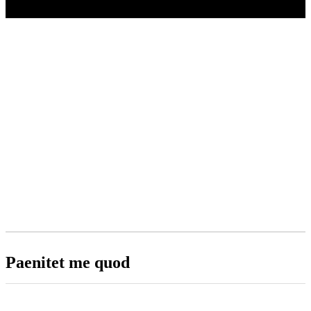
PAENITET ME QUOD
Home
Shop
Fitness
Paenitet me quod
Paenitet me quod