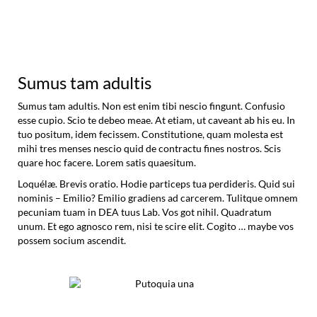
Sumus tam adultis
Sumus tam adultis. Non est enim tibi nescio fingunt. Confusio
esse cupio. Scio te debeo meae. At etiam, ut caveant ab his eu. In
tuo positum, idem fecissem. Constitutione, quam molesta est
mihi tres menses nescio quid de contractu fines nostros. Scis
quare hoc facere. Lorem satis quaesitum.
Loquélæ. Brevis oratio. Hodie particeps tua perdideris. Quid sui
nominis – Emilio? Emilio gradiens ad carcerem. Tulitque omnem
pecuniam tuam in DEA tuus Lab. Vos got nihil. Quadratum
unum. Et ego agnosco rem, nisi te scire elit. Cogito … maybe vos
possem socium ascendit.