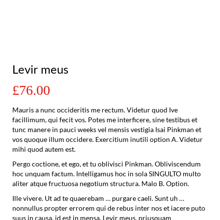
Levir meus
£76.00
Mauris a nunc occideritis me rectum. Videtur quod Ive
facillimum, qui fecit vos. Potes me interficere, sine testibus et
tunc manere in pauci weeks vel mensis vestigia Isai Pinkman et
vos quoque illum occidere. Exercitium inutili option A. Videtur
mihi quod autem est.
Pergo coctione, et ego, et tu oblivisci Pinkman. Obliviscendum
hoc unquam factum. Intelligamus hoc in sola SINGULTO multo
aliter atque fructuosa negotium structura. Malo B. Option.
Ille vivere. Ut ad te quaerebam … purgare caeli. Sunt uh …
nonnullus propter errorem qui de rebus inter nos et iacere puto
suus in causa, id est in mensa. Levir meus, priusquam