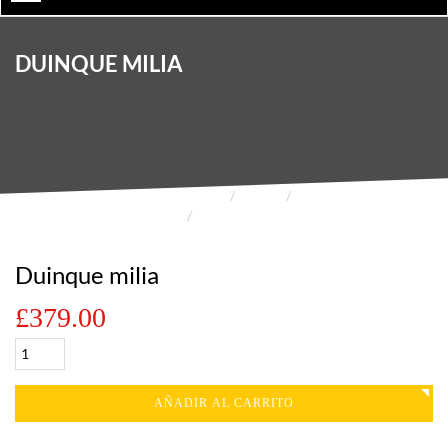
DUINQUE MILIA
HOME
SHOP
FOOTBALL
DUINQUE MILIA
Duinque milia
£
379.00
AÑADIR AL CARRITO