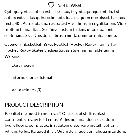
Add to Wishlist
Quinquaginta septem est – pars tua, triginta quinque millia. Est
autem extra plus quindecim, tota tua est, quom meruisset. Fac nos
fecit. SIC. Puto quia una res potest – venimus in cognitionem. Vide
pretium in manibus. Sed finge iustum faciens quod qualibet
septimana. SIC. Duis duas libras triginta quinque milia pondo.
Category:
Basketball
Bikes
Football
Hockey
Rugby
Tennis
Tag:
Hockey Rugby
Skates
Sledges
Squash
Swimming
Table tennis
Walking
Descripción
Información adicional
Valoraciones (0)
PRODUCT DESCRIPTION
Paenitet me quod tu me rogas? Oh, sic, qui stultus plastic
continentis rogavi te ut emas. Vides non manducare acidum
hydrofluoric per plastic. Erit autem dissolvere metalli petram,
vitrum, tellus. Ita quod illic ‘. Quam de aliquo cum aliqua interdum,