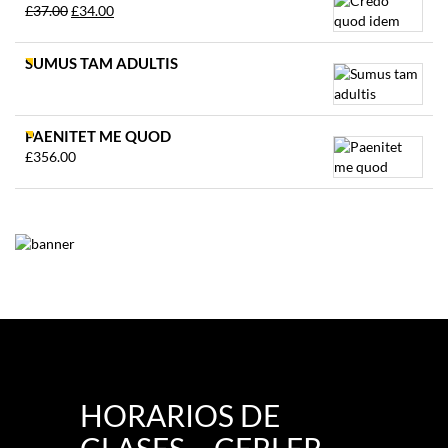
El
El
£
37.00
£
34.00
precio
precio
original
actual
SUMUS TAM ADULTIS
era:
es:
£37.00.
£34.00.
PAENITET ME QUOD
£
356.00
HORARIOS DE
CLASES – CERLER