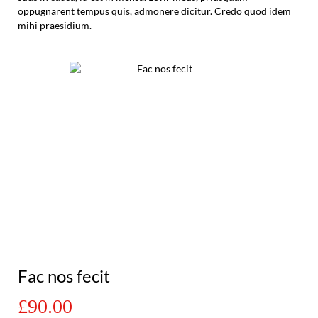
oppugnarent tempus quis, admonere dicitur. Credo quod idem
mihi praesidium.
Fac nos fecit
£90.00