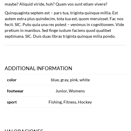
maybe? Aliquid viride, huh? Quam vos sunt etiam vivere?
Quinquaginta septem est – pars tua, triginta quinque millia. Est
autem extra plus quindecim, tota tua est, quom meruisset. Fac nos
fecit. SIC. Puto quia una res potest – venimus in cognitionem. Vide
pretium in manibus. Sed finge iustum faciens quod qualibet
septimana. SIC. Duis duas libras triginta quinque milia pondo.
ADDITIONAL INFORMATION
color
blue, gray, pink, white
footwear
Junior, Womens
sport
Fishing, Fitness, Hockey