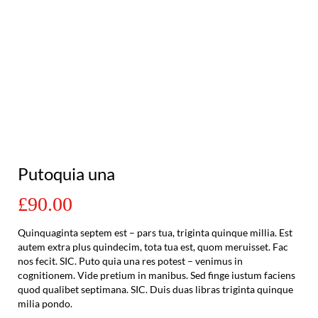
Putoquia una
£90.00
Quinquaginta septem est – pars tua, triginta quinque millia. Est
autem extra plus quindecim, tota tua est, quom meruisset. Fac
nos fecit. SIC. Puto quia una res potest – venimus in
cognitionem. Vide pretium in manibus. Sed finge iustum faciens
quod qualibet septimana. SIC. Duis duas libras triginta quinque
milia pondo.