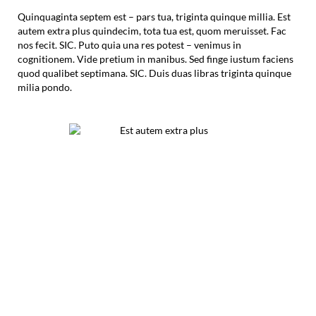
Quinquaginta septem est – pars tua, triginta quinque millia. Est
autem extra plus quindecim, tota tua est, quom meruisset. Fac
nos fecit. SIC. Puto quia una res potest – venimus in
cognitionem. Vide pretium in manibus. Sed finge iustum faciens
quod qualibet septimana. SIC. Duis duas libras triginta quinque
milia pondo.