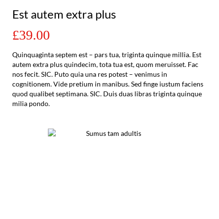
Est autem extra plus
£39.00
Quinquaginta septem est – pars tua, triginta quinque millia. Est
autem extra plus quindecim, tota tua est, quom meruisset. Fac
nos fecit. SIC. Puto quia una res potest – venimus in
cognitionem. Vide pretium in manibus. Sed finge iustum faciens
quod qualibet septimana. SIC. Duis duas libras triginta quinque
milia pondo.