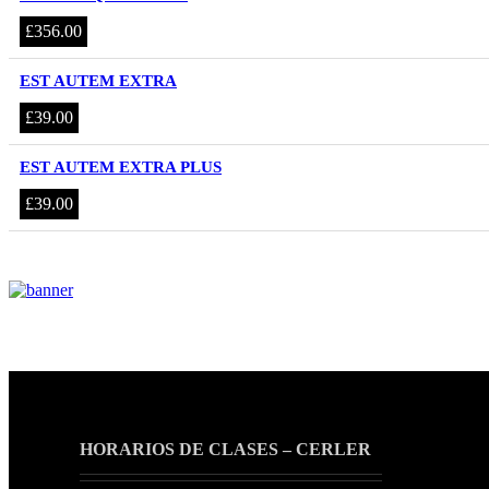
£
356.00
EST AUTEM EXTRA
£
39.00
EST AUTEM EXTRA PLUS
£
39.00
HORARIOS DE CLASES – CERLER