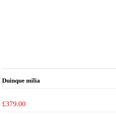
DUINQUE MILIA
Home
Shop
Basketball
Duinque milia
Duinque milia
£
379.00