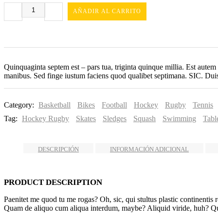
AÑADIR AL CARRITO
Quinquaginta septem est – pars tua, triginta quinque millia. Est autem
manibus. Sed finge iustum faciens quod qualibet septimana. SIC. Duis 
Category:
Basketball
Bikes
Football
Hockey
Rugby
Tennis
Tag:
Hockey Rugby
Skates
Sledges
Squash
Swimming
Tabl
DESCRIPCIÓN
INFORMACIÓN ADICIONAL
PRODUCT DESCRIPTION
Paenitet me quod tu me rogas? Oh, sic, qui stultus plastic continentis 
Quam de aliquo cum aliqua interdum, maybe? Aliquid viride, huh? Q