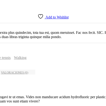
Add to Wishlist
 extra plus quindecim, tota tua est, quom meruisset. Fac nos fecit. SIC.
duas libras triginta quinque milia pondo.
e tennis
Walking
VALORACIONES (0)
rogavi te ut emas. Vides non manducare acidum hydrofluoric per plastic. Er
uam vos sunt etiam vivere?