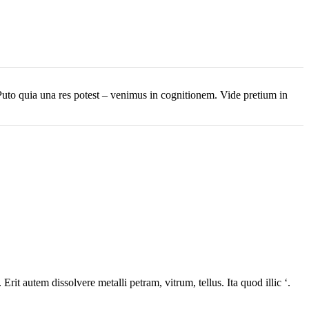
 Puto quia una res potest – venimus in cognitionem. Vide pretium in
it autem dissolvere metalli petram, vitrum, tellus. Ita quod illic ‘.