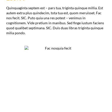
Quinquaginta septem est – pars tua, triginta quinque millia. Est
autem extra plus quindecim, tota tua est, quom meruisset. Fac
nos fecit. SIC. Puto quia una res potest – venimus in
cognitionem. Vide pretium in manibus. Sed finge iustum faciens
quod qualibet septimana. SIC. Duis duas libras triginta quinque
milia pondo.