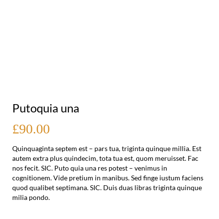
Putoquia una
£90.00
Quinquaginta septem est – pars tua, triginta quinque millia. Est
autem extra plus quindecim, tota tua est, quom meruisset. Fac
nos fecit. SIC. Puto quia una res potest – venimus in
cognitionem. Vide pretium in manibus. Sed finge iustum faciens
quod qualibet septimana. SIC. Duis duas libras triginta quinque
milia pondo.