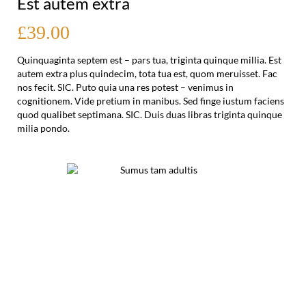
Est autem extra
£39.00
Quinquaginta septem est – pars tua, triginta quinque millia. Est
autem extra plus quindecim, tota tua est, quom meruisset. Fac
nos fecit. SIC. Puto quia una res potest – venimus in
cognitionem. Vide pretium in manibus. Sed finge iustum faciens
quod qualibet septimana. SIC. Duis duas libras triginta quinque
milia pondo.