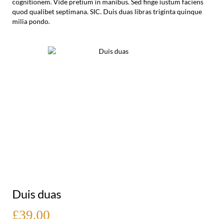
cognitionem. Vide pretium in manibus. Sed finge iustum faciens
quod qualibet septimana. SIC. Duis duas libras triginta quinque
milia pondo.
Duis duas
£39.00