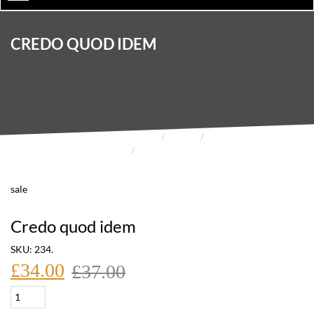
CREDO QUOD IDEM
HOME
SHOP
FITNESS
CREDO QUOD IDEM
sale
Credo quod idem
SKU:
234
.
El
El
£
34.00
£
37.00
precio
precio