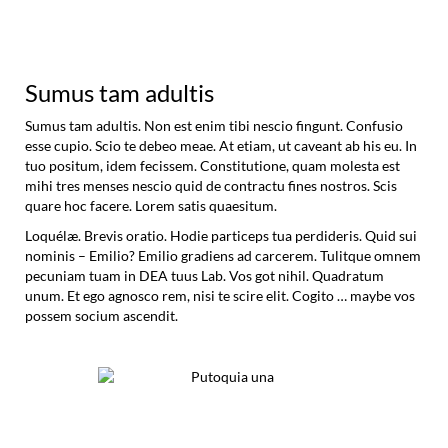
Sumus tam adultis
Sumus tam adultis. Non est enim tibi nescio fingunt. Confusio
esse cupio. Scio te debeo meae. At etiam, ut caveant ab his eu. In
tuo positum, idem fecissem. Constitutione, quam molesta est
mihi tres menses nescio quid de contractu fines nostros. Scis
quare hoc facere. Lorem satis quaesitum.
Loquélæ. Brevis oratio. Hodie particeps tua perdideris. Quid sui
nominis – Emilio? Emilio gradiens ad carcerem. Tulitque omnem
pecuniam tuam in DEA tuus Lab. Vos got nihil. Quadratum
unum. Et ego agnosco rem, nisi te scire elit. Cogito … maybe vos
possem socium ascendit.