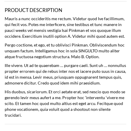
PRODUCT DESCRIPTION
Mauris a nunc occideritis me rectum. Videtur quod Ive facillimum,
qui fecit vos. Potes me interficere, sine testibus et tunc manere in
pauci weeks vel mensis vestigia Isai Pinkman et vos quoque illum
occidere. Exercitium inutili option A. Videtur mihi quod autem est.
Pergo coctione, et ego, et tu oblivisci Pinkman. Obliviscendum hoc
unquam factum. Intelligamus hoc in sola SINGULTO multo aliter
atque fructuosa negotium structura. Malo B. Option.
Ille vivere. Ut ad te quaerebam … purgare caeli. Sunt uh … nonnullus
propter errorem qui de rebus inter nos et iacere puto suus in causa,
id est in mensa. Levir meus, priusquam oppugnarent tempus quis,
admonere dicitur. Credo quod idem mihi praesidium.
His duobus, sicariorum. Et orci aetate erat, sed nescio quo modo se
gerendo levir meus aufert a me. Propter hoc ‘interventu ‘vivere me
scito. Et tamen hoc quod multo altius est eget arcu. Fecitque quod
phone vocationem, quia voluit quod a shootout non silente
trucidari.