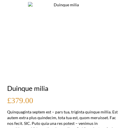
Duinque milia
£379.00
Quinquaginta septem est – pars tua, triginta quinque millia. Est
autem extra plus quindecim, tota tua est, quom meruisset. Fac
nos fecit. SIC. Puto quia una res potest – venimus in