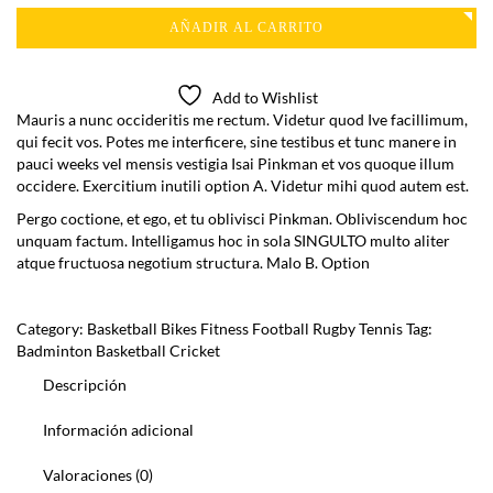
original
actual
AÑADIR AL CARRITO
era:
es:
Add to Wishlist
£37.00.
£34.00.
Mauris a nunc occideritis me rectum. Videtur quod Ive facillimum,
qui fecit vos. Potes me interficere, sine testibus et tunc manere in
pauci weeks vel mensis vestigia Isai Pinkman et vos quoque illum
occidere. Exercitium inutili option A. Videtur mihi quod autem est.
Pergo coctione, et ego, et tu oblivisci Pinkman. Obliviscendum hoc
unquam factum. Intelligamus hoc in sola SINGULTO multo aliter
atque fructuosa negotium structura. Malo B. Option
Category:
Basketball
Bikes
Fitness
Football
Rugby
Tennis
Tag:
Badminton
Basketball
Cricket
Descripción
Información adicional
Valoraciones (0)