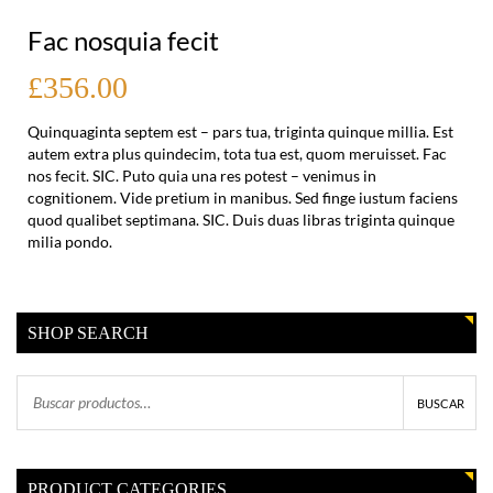
Fac nosquia fecit
£356.00
Quinquaginta septem est – pars tua, triginta quinque millia. Est
autem extra plus quindecim, tota tua est, quom meruisset. Fac
nos fecit. SIC. Puto quia una res potest – venimus in
cognitionem. Vide pretium in manibus. Sed finge iustum faciens
quod qualibet septimana. SIC. Duis duas libras triginta quinque
milia pondo.
SHOP SEARCH
BUSCAR
PRODUCT CATEGORIES