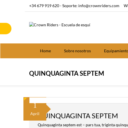
+34 679 919 620 - Soporte: info@crownriders.com
Wh
Home
Sobre nosotros
Equipamient
QUINQUAGINTA SEPTEM
1
April
QUINQUAGINTA SEPTEM
Quinquaginta septem est – pars tua, triginta quinqu