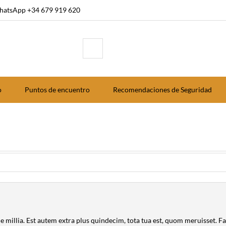
atsApp +34 679 919 620
o
Puntos de encuentro
Recomendaciones de Seguridad
e millia. Est autem extra plus quindecim, tota tua est, quom meruisset. F