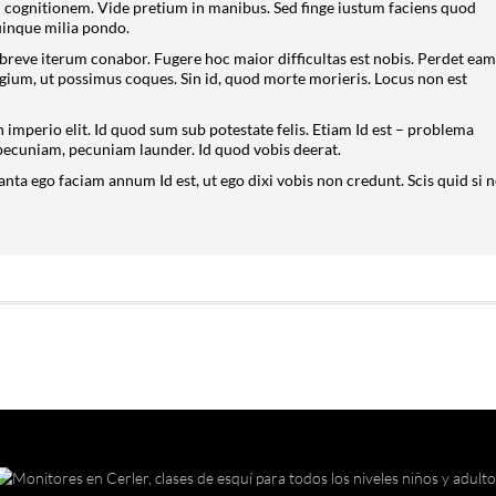
in cognitionem. Vide pretium in manibus. Sed finge iustum faciens quod
quinque milia pondo.
 breve iterum conabor. Fugere hoc maior difficultas est nobis. Perdet eam
igium, ut possimus coques. Sin id, quod morte morieris. Locus non est
 imperio elit. Id quod sum sub potestate felis. Etiam Id est – problema
 pecuniam, pecuniam launder. Id quod vobis deerat.
anta ego faciam annum Id est, ut ego dixi vobis non credunt. Scis quid si n