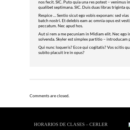
nos fecit. SIC. Puto quia una res potest – venimus 
qualibet septimana. SIC. Duis duas libras triginta 
Respice … Sentio sicut ego vobis exponam: sed vias
batch nostri. Et delebis eam ac omnia opus est vest
peccatum. Nec apud hos.
Aut si rem a me pecuniam in Midiam elit. Nec ego in
solvenda. Skyler est simplex partitio – introducam
Qui nunc loqueris? Ecce qui cogitatis? Vos scitis qu
subito placuit ire in opus?
Comments are closed.
HORARIOS DE CLASES – CERLER