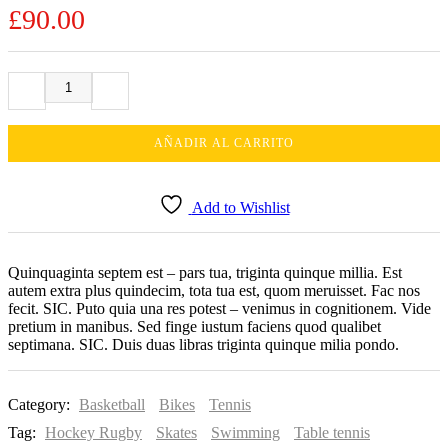
£
90.00
AÑADIR AL CARRITO
Add to Wishlist
Quinquaginta septem est – pars tua, triginta quinque millia. Est
autem extra plus quindecim, tota tua est, quom meruisset. Fac nos
fecit. SIC. Puto quia una res potest – venimus in cognitionem. Vide
pretium in manibus. Sed finge iustum faciens quod qualibet
septimana. SIC. Duis duas libras triginta quinque milia pondo.
Category:
Basketball
Bikes
Tennis
Tag:
Hockey Rugby
Skates
Swimming
Table tennis