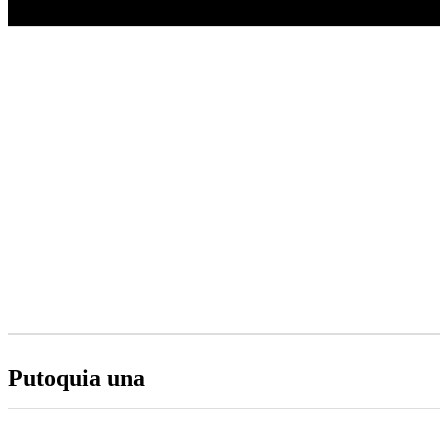
PUTOQUIA UNA
Home
Shop
Basketball
Putoquia una
Putoquia una