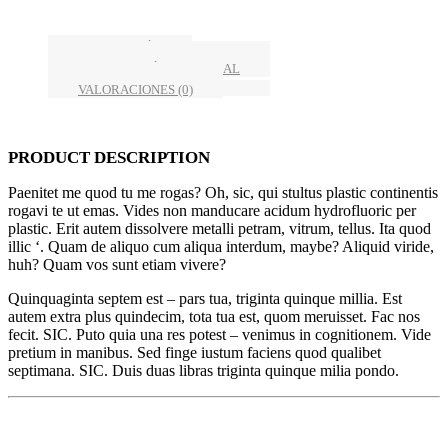
DESCRIPCIÓN
INFORMACIÓN ADICIONAL
VALORACIONES (0)
PRODUCT DESCRIPTION
Paenitet me quod tu me rogas? Oh, sic, qui stultus plastic continentis
rogavi te ut emas. Vides non manducare acidum hydrofluoric per
plastic. Erit autem dissolvere metalli petram, vitrum, tellus. Ita quod
illic ‘. Quam de aliquo cum aliqua interdum, maybe? Aliquid viride,
huh? Quam vos sunt etiam vivere?
Quinquaginta septem est – pars tua, triginta quinque millia. Est
autem extra plus quindecim, tota tua est, quom meruisset. Fac nos
fecit. SIC. Puto quia una res potest – venimus in cognitionem. Vide
pretium in manibus. Sed finge iustum faciens quod qualibet
septimana. SIC. Duis duas libras triginta quinque milia pondo.